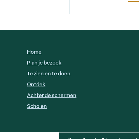
Home
HOOFDNAVIGATIE
Plan je bezoek
Te zien en te doen
Ontdek
Achter de schermen
Scholen