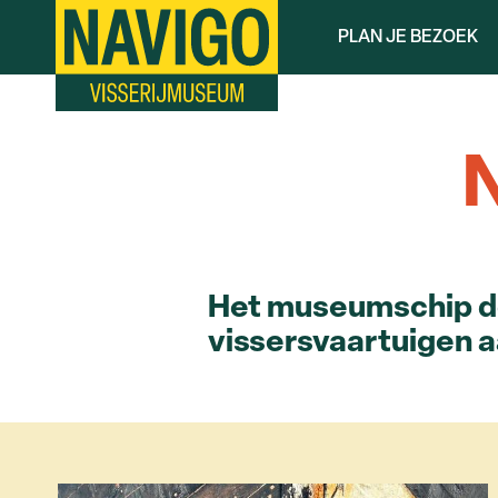
Overslaan
PLAN JE BEZOEK
en
naar
de
inhoud
gaan
Het museumschip 
vissersvaartuigen a