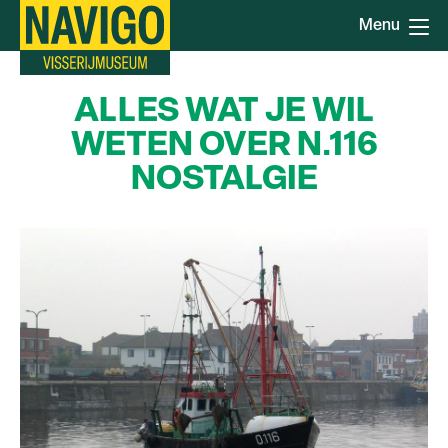
Overslaan
Menu
en
naar
de
ALLES WAT JE WIL
inhoud
gaan
WETEN OVER N.116
NOSTALGIE