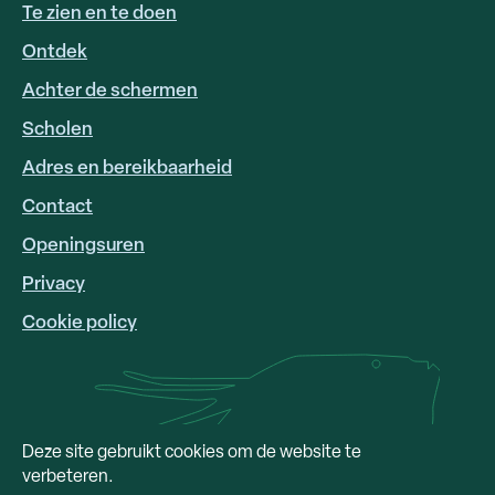
Te zien en te doen
Ontdek
Achter de schermen
Scholen
Adres en bereikbaarheid
FOOTER
LINKS
Contact
Openingsuren
Privacy
Cookie policy
Deze site gebruikt cookies om de website te
verbeteren.