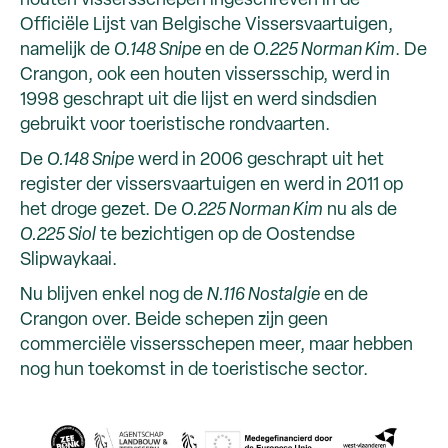
houten vissersschepen ingeschreven in de
Officiële Lijst van Belgische Vissersvaartuigen,
namelijk de
O.148 Snipe
en de
O.225 Norman Kim
. De
Crangon, ook een houten vissersschip, werd in
1998 geschrapt uit die lijst en werd sindsdien
gebruikt voor toeristische rondvaarten.
De
O.148 Snipe
werd in 2006 geschrapt uit het
register der vissersvaartuigen en werd in 2011 op
het droge gezet. De
O.225 Norman Kim
nu als de
O.225 Siol
te bezichtigen op de Oostendse
Slipwaykaai.
Nu blijven enkel nog de
N.116 Nostalgie
en de
Crangon over. Beide schepen zijn geen
commerciële vissersschepen meer, maar hebben
nog hun toekomst in de toeristische sector.