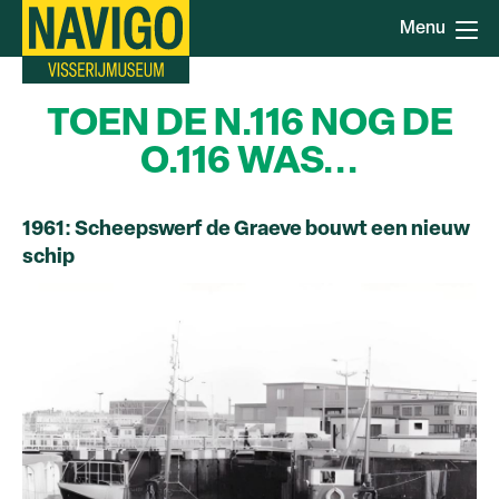
Overslaan
Menu
en
naar
de
TOEN DE N.116 NOG DE
inhoud
gaan
O.116 WAS...
1961: Scheepswerf de Graeve bouwt een nieuw
schip