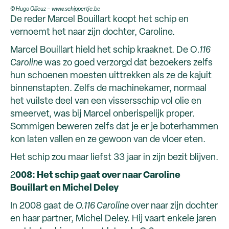
© Hugo Ollieuz – www.schippertje.be
De reder Marcel Bouillart koopt het schip en
vernoemt het naar zijn dochter, Caroline.
Marcel Bouillart hield het schip kraaknet. De O
.116
Caroline
was zo goed verzorgd dat bezoekers zelfs
hun schoenen moesten uittrekken als ze de kajuit
binnenstapten. Zelfs de machinekamer, normaal
het vuilste deel van een vissersschip vol olie en
smeervet, was bij Marcel onberispelijk proper.
Sommigen beweren zelfs dat je er je boterhammen
kon laten vallen en ze gewoon van de vloer eten.
Het schip zou maar liefst 33 jaar in zijn bezit blijven.
2
008: Het schip gaat over naar Caroline
Bouillart en Michel Deley
In 2008 gaat de
O.116 Caroline
over naar zijn dochter
en haar partner, Michel Deley. Hij vaart enkele jaren