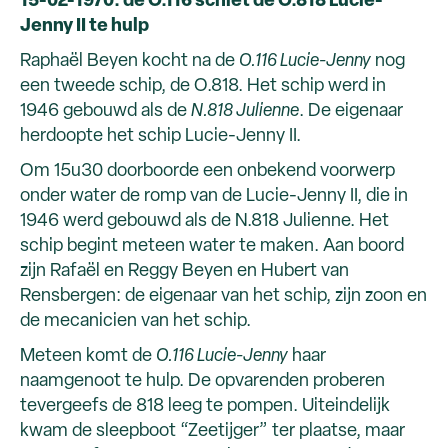
15-02-1970: de O.116 schiet de O.818 Lucie-
Jenny II te hulp
Raphaël Beyen kocht na de
O.116 Lucie-Jenny
nog
een tweede schip, de O.818. Het schip werd in
1946 gebouwd als de
N.818 Julienne
. De eigenaar
herdoopte het schip Lucie-Jenny II.
Om 15u30 doorboorde een onbekend voorwerp
onder water de romp van de Lucie-Jenny II, die in
1946 werd gebouwd als de N.818 Julienne. Het
schip begint meteen water te maken. Aan boord
zijn Rafaël en Reggy Beyen en Hubert van
Rensbergen: de eigenaar van het schip, zijn zoon en
de mecanicien van het schip.
Meteen komt de
O.116 Lucie-Jenny
haar
naamgenoot te hulp. De opvarenden proberen
tevergeefs de 818 leeg te pompen. Uiteindelijk
kwam de sleepboot “Zeetijger” ter plaatse, maar