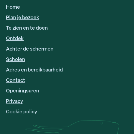
Home
HOOFDNAVIGATIE
Plan je bezoek
Te zien en te doen
Ontdek
Achter de schermen
Scholen
Adres en bereikbaarheid
FOOTER
LINKS
Contact
Openingsuren
Privacy
Cookie policy