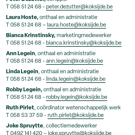
T 058 51 24 68 -
peter.dezutter@koksijde.be
Laura Hoste,
onthaal en administratie
T 058 51 24 68 –
laura.hoste@koksijde.be
Bianca Krinstinsky,
marketingmedewerker
T 058 51 24 68 -
bianca.krinstinsky@koksijde.be
Ann Legein
, onthaal en administratie
T 058 51 24 68 -
ann.legein@koksijde.be
Linda Legein
, onthaal en administratie
T 058 51 24 68 -
linda.legein@koksijde.be
Robby Legein,
onthaal en administratie
T 058 51 24 68 -
robby.legein@koksijde.be
Ruth Pirlet
, coördinator wetenschappelijk werk
T 058 53 37 59 -
ruth.pirlet@koksijde.be
Joke Spruytte
, collectiemedewerker
T 0492 141 420 –
joke.spruytte@koksijde.be