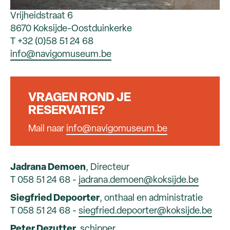
Vrijheidstraat 6
8670 Koksijde-Oostduinkerke
T +32 (0)58 51 24 68
info@navigomuseum.be
VRAGEN ROND JE
RESERVATIE?
Mail naar
info@navigomuseum.be
Jadrana Demoen
, Directeur
T 058 51 24 68 -
jadrana.demoen@koksijde.be
Siegfried Depoorter
, onthaal en administratie
T 058 51 24 68 -
siegfried.depoorter@koksijde.be
Peter Dezutter,
schipper