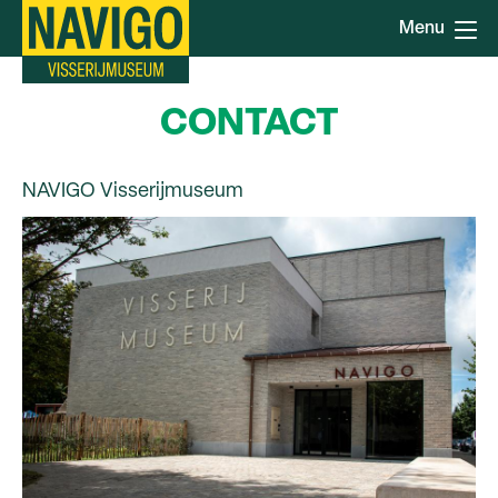
Overslaan
Menu
en
naar
de
CONTACT
inhoud
gaan
NAVIGO Visserijmuseum