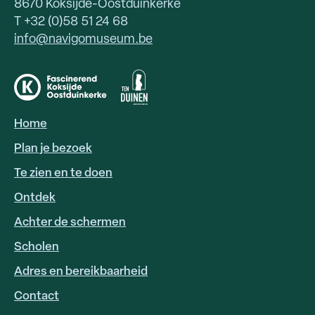
8670 Koksijde-Oostduinkerke
T +32 (0)58 51 24 68
info@navigomuseum.be
Home
HOOFDNAVIGATIE
Plan je bezoek
Te zien en te doen
Ontdek
Achter de schermen
Scholen
Adres en bereikbaarheid
FOOTER
LINKS
Contact