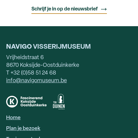
NAVIGO
VISSERIJMUSEUM
Vrijheidstraat 6
8670 Koksijde-Oostduinkerke
T +32 (0)58 51 24 68
info@navigomuseum.be
Home
HOOFDNAVIGATIE
Plan je bezoek