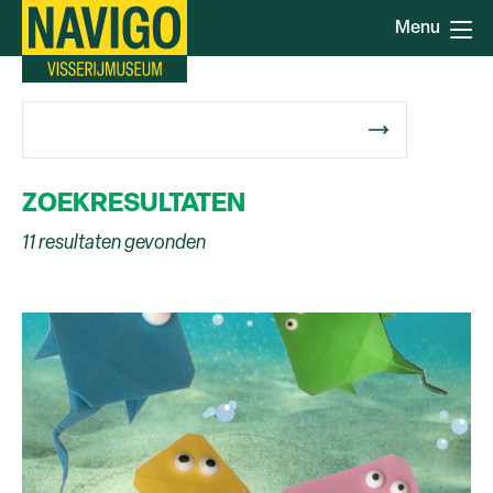
Overslaan
Menu
en
naar
de
Zoeken
inhoud
gaan
ZOEKRESULTATEN
11 resultaten gevonden