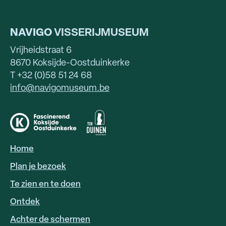
NAVIGO
VISSERIJMUSEUM
Vrijheidstraat 6
8670 Koksijde-Oostduinkerke
T +32 (0)58 51 24 68
info@navigomuseum.be
Home
HOOFDNAVIGATIE
Plan je bezoek
Te zien en te doen
Ontdek
Achter de schermen