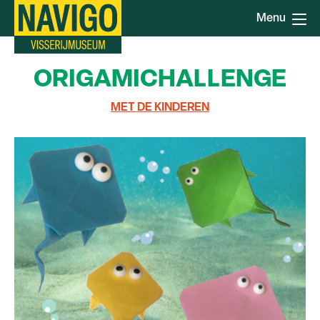
Overslaan
Menu
en
naar
de
ORIGAMICHALLENGE
inhoud
gaan
MET DE KINDEREN