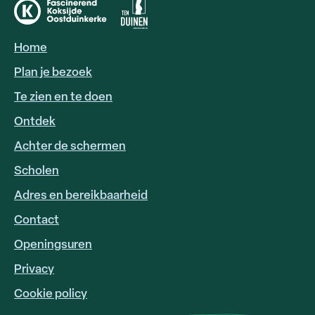
Home
HOOFDNAVIGATIE
Plan je bezoek
Te zien en te doen
Ontdek
Achter de schermen
Scholen
Adres en bereikbaarheid
FOOTER
LINKS
Contact
Openingsuren
Privacy
Cookie policy