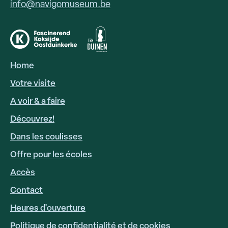
info@navigomuseum.be
Home
HOOFDNAVIGATIE
FR
Votre visite
A voir & a faire
Découvrez!
Dans les coulisses
Offre pour les écoles
Accès
FOOTER
LINKS
Contact
Heures d'ouverture
Politique de confidentialité et de cookies