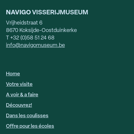
NAVIGO
VISSERIJMUSEUM
Vrijheidstraat 6
8670 Koksijde-Oostduinkerke
T +32 (0)58 51 24 68
info@navigomuseum.be
Home
HOOFDNAVIGATIE
FR
Votre visite
A voir & a faire
Découvrez!
Dans les coulisses
Offre pour les écoles