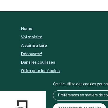
Home
HOOFDNAVIGATIE
FR
Votre visite
A voir & a faire
Découvrez!
Dans les coulisses
Offre pour les écoles
Ce site utilise des cookies pour am
Préférences en matière de co