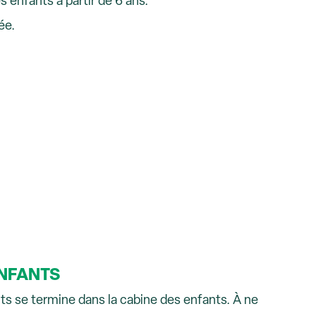
es enfants à partir de 6 ans.
ée.
ENFANTS
ts se termine dans la cabine des enfants. À ne