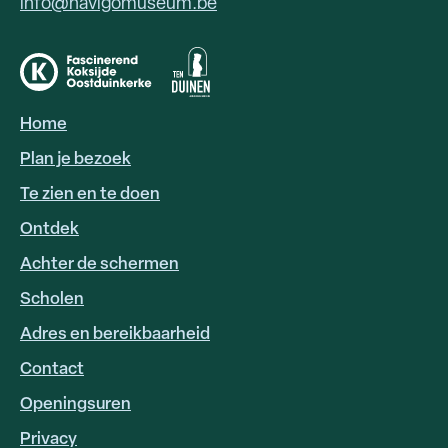
info@navigomuseum.be
Home
HOOFDNAVIGATIE
Plan je bezoek
Te zien en te doen
Ontdek
Achter de schermen
Scholen
Adres en bereikbaarheid
FOOTER
LINKS
Contact
Openingsuren
Privacy