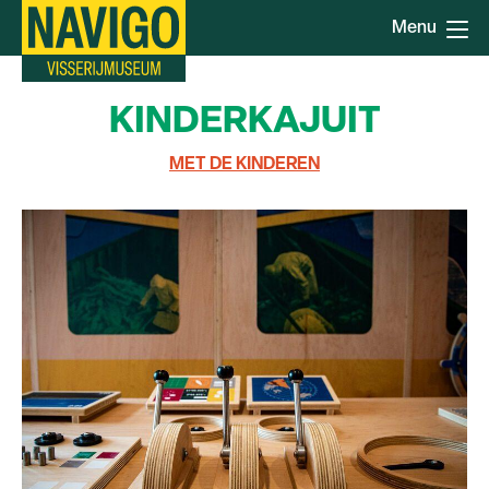
Overslaan
Menu
en
naar
de
KINDERKAJUIT
inhoud
gaan
MET DE KINDEREN