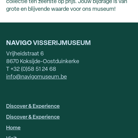
collectie ten zeerste op prijs. Jouw bijdrage is van
grote en blijvende waarde voor ons museum!
NAVIGO
VISSERIJMUSEUM
Vrijheidstraat 6
8670 Koksijde-Oostduinkerke
T +32 (0)58 51 24 68
info@navigomuseum.be
Discover & Experience
HOOFDNAVIGATIE
EN
Discover & Experience
Home