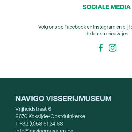
SOCIALE MEDIA
Volg ons op Facebook en Instagram en blijf
de laatste nieuwtjes
NAVIGO
VISSERIJMUSEUM
Vrijheidstraat 6
8670 Koksijde-Oostduinkerke
T +32 (0)58 51 24 68
info@navigomuseum.be