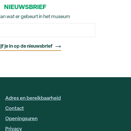
NIEUWSBRIEF
van wat er gebeurt in het museum
Adres en bereikbaarheid
FOOTER
LINKS
Contact
Openingsuren
Privacy