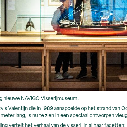
dig nieuwe NAVIGO Visserijmuseum.
s Valentijn die in 1989 aanspoelde op het strand van Oo
meter lang, is nu te zien in een speciaal ontworpen vle
 vertelt het verhaal van de visserij in al haar facetten: 