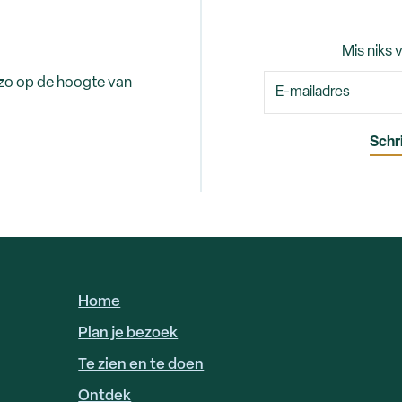
Mis niks 
 zo op de hoogte van
Home
HOOFDNAVIGATIE
Plan je bezoek
Te zien en te doen
Ontdek