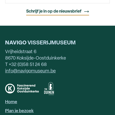
NAVIGO
VISSERIJMUSEUM
Vrijheidstraat 6
8670 Koksijde-Oostduinkerke
T +32 (0)58 51 24 68
info@navigomuseum.be
Home
HOOFDNAVIGATIE
Plan je bezoek