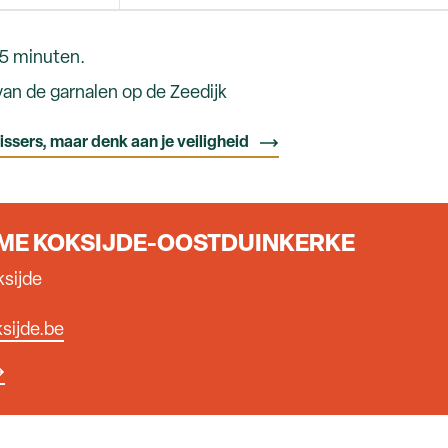
5 minuten.
an de garnalen op de Zeedijk
ssers, maar denk aan je veiligheid
SME KOKSIJDE-OOSTDUINKERKE
ksijde
sijde.be