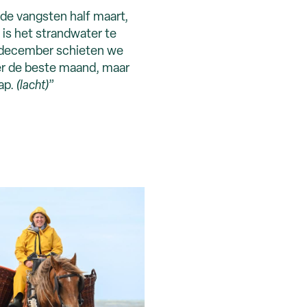
de vangsten half maart,
r is het strandwater te
f december schieten we
ber de beste maand, maar
ap.
(lacht)
”