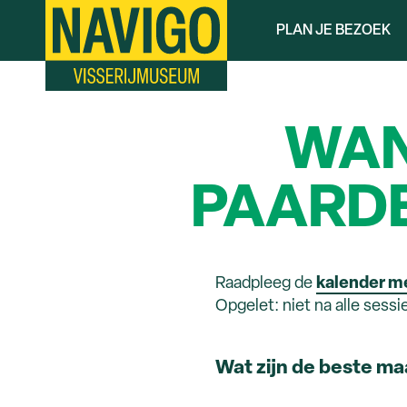
Overslaan
PLAN JE BEZOEK
en
naar
de
inhoud
gaan
WAN
PAARDE
Raadpleeg de
kalender m
Opgelet: niet na alle sessi
Wat zijn de beste m