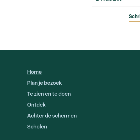
Home
HOOFDNAVIGATIE
Plan je bezoek
Te zien en te doen
Ontdek
Achter de schermen
Scholen