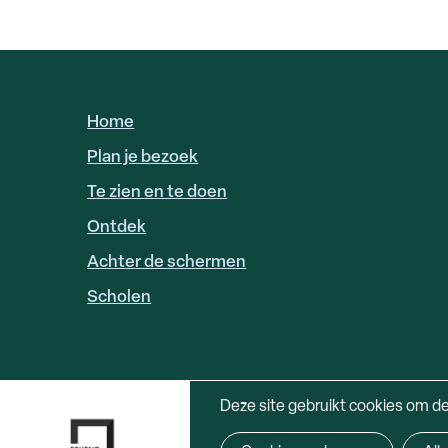
Home
HOOFDNAVIGATIE
Plan je bezoek
Te zien en te doen
Ontdek
Achter de schermen
Scholen
Deze site gebruikt cookies om d