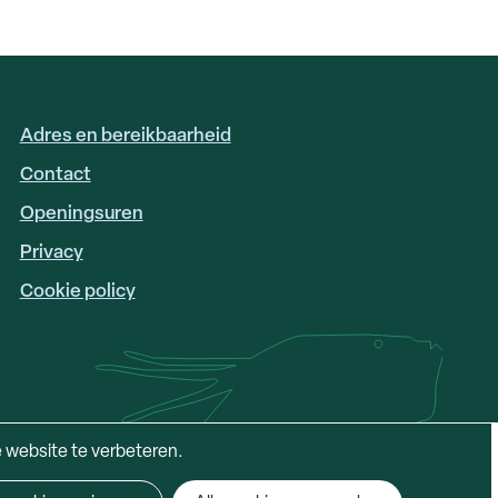
Adres en bereikbaarheid
FOOTER
LINKS
Contact
Openingsuren
Privacy
Cookie policy
e website te verbeteren.