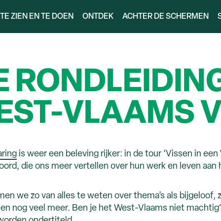
TE ZIEN EN TE DOEN
ONTDEK
ACHTER DE SCHERMEN
E RONDLEIDING
WEST-VLAAMS 
ring
is weer een beleving rijker: in de tour ‘Vissen in e
oord, die ons meer vertellen over hun werk en leven aan
n we zo van alles te weten over thema’s als bijgeloof, z
 en nog veel meer. Ben je het West-Vlaams niet machtig? 
 worden ondertiteld.