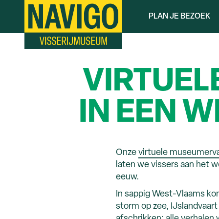
Overslaan
PLAN JE BEZOEK
en
naar
de
inhoud
gaan
VIRTUEL
IN EEN 
Onze
virtuele museumerva
laten we vissers aan het w
eeuw.
In sappig West-Vlaams kome
storm op zee, IJslandvaart
afschrikken: alle verhalen