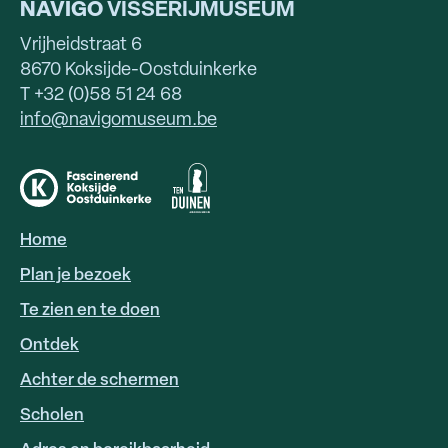
NAVIGO
VISSERIJMUSEUM
Vrijheidstraat 6
8670 Koksijde-Oostduinkerke
T +32 (0)58 51 24 68
info@navigomuseum.be
Home
HOOFDNAVIGATIE
Plan je bezoek
Te zien en te doen
Ontdek
Achter de schermen
Scholen