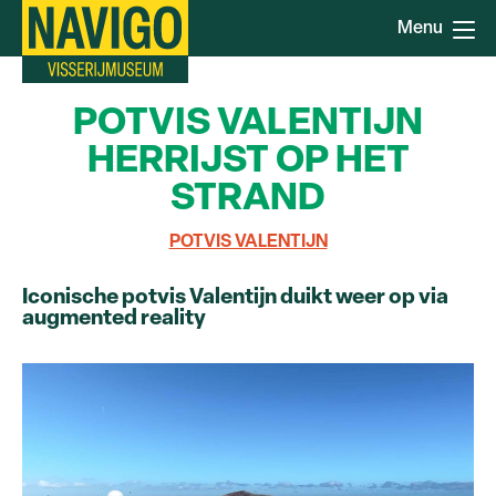
Overslaan
Menu
en
naar
de
POTVIS VALENTIJN
inhoud
gaan
HERRIJST OP HET
STRAND
POTVIS VALENTIJN
Iconische potvis Valentijn duikt weer op via
augmented reality