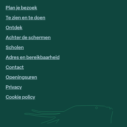
Plan je bezoek
Te zien en te doen
Ontdek
Achter de schermen
Scholen
Adres en bereikbaarheid
FOOTER
LINKS
Contact
Openingsuren
Privacy
Cookie policy