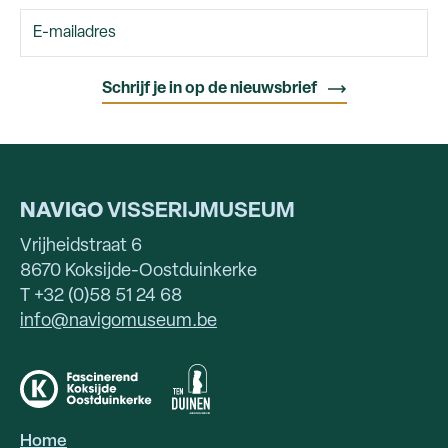
NAVIGO
VISSERIJMUSEUM
Vrijheidstraat 6
8670 Koksijde-Oostduinkerke
T +32 (0)58 51 24 68
info@navigomuseum.be
Home
HOOFDNAVIGATIE