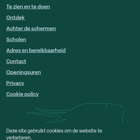
Te zien en te doen
Ontdek
Achter de schermen
Scholen
Adres en bereikbaarheid
FOOTER
LINKS
Contact
Openingsuren
Privacy
Cookie policy
Deze site gebruikt cookies om de website te
verbeteren.