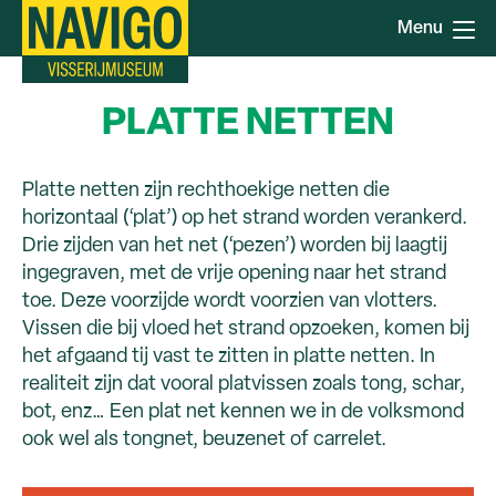
Overslaan
Menu
en
naar
de
PLATTE NETTEN
inhoud
gaan
Platte netten zijn rechthoekige netten die
horizontaal (‘plat’) op het strand worden verankerd.
Drie zijden van het net (‘pezen’) worden bij laagtij
ingegraven, met de vrije opening naar het strand
toe. Deze voorzijde wordt voorzien van vlotters.
Vissen die bij vloed het strand opzoeken, komen bij
het afgaand tij vast te zitten in platte netten. In
realiteit zijn dat vooral platvissen zoals tong, schar,
bot, enz… Een plat net kennen we in de volksmond
ook wel als tongnet, beuzenet of carrelet.