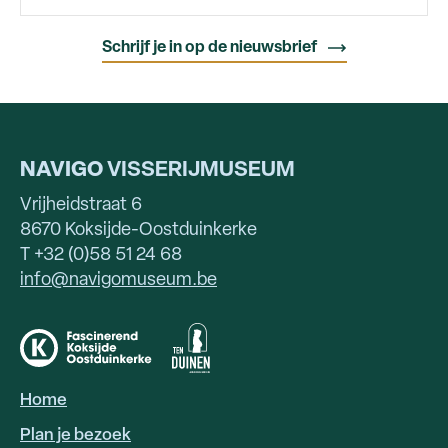
NAVIGO
VISSERIJMUSEUM
Vrijheidstraat 6
8670 Koksijde-Oostduinkerke
T +32 (0)58 51 24 68
info@navigomuseum.be
Home
HOOFDNAVIGATIE
Plan je bezoek