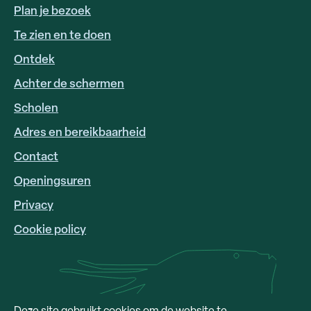
Plan je bezoek
Te zien en te doen
Ontdek
Achter de schermen
Scholen
Adres en bereikbaarheid
FOOTER
LINKS
Contact
Openingsuren
Privacy
Cookie policy