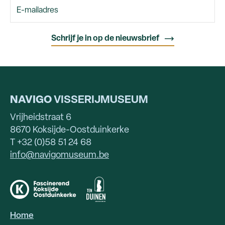
NAVIGO
VISSERIJMUSEUM
Vrijheidstraat 6
8670 Koksijde-Oostduinkerke
T +32 (0)58 51 24 68
info@navigomuseum.be
Home
HOOFDNAVIGATIE