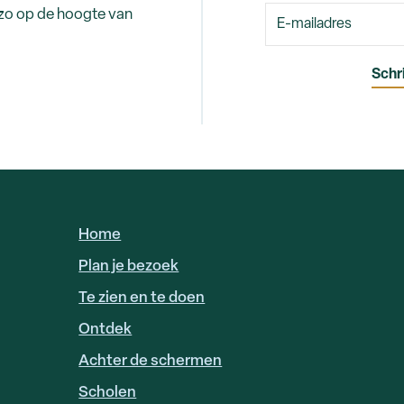
 zo op de hoogte van
Home
HOOFDNAVIGATIE
Plan je bezoek
Te zien en te doen
Ontdek
Achter de schermen
Scholen