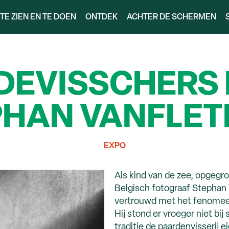
TE ZIEN EN TE DOEN
ONTDEK
ACHTER DE SCHERMEN
DEVISSCHERS
PHAN VANFLET
EXPO
Als kind van de zee, opgegro
Belgisch fotograaf Stephan 
vertrouwd met het fenomeen
Hij stond er vroeger niet bij 
traditie de paardenvisserij eige