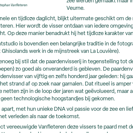
zee werden gemaakt maar in 
ephan Vanfleteren
Veurne.
tionele en tijdloze daglicht, blijkt uitermate geschikt om
etteren. Hier wordt de visser ontdaan van iedere omgeving
t. Op deze manier benadrukt hij het tijdloze karakter va
studio is bovendien een belangrijke traditie in de fotogra
 Ghisolands werk in de mijnstreek van La Louvière).
oeg bij stil dat de paardenvisserij in tegenstelling tot de
pen) zo goed als onveranderd is gebleven. De paardenvis
denvisser van vijftig en zelfs honderd jaar geleden: hij g
 het strand af op zoek naar garnalen. Dat ritueel is amper
 netten zijn in de loop der jaren wat geëvolueerd, maar a
er geen technologische hoogstandjes bij gekomen.
s apart, met hun unieke DNA vol passie voor de zee en lie
het verleden als naar de toekomst.
ct vereeuwigde Vanfleteren deze vissers te paard met de