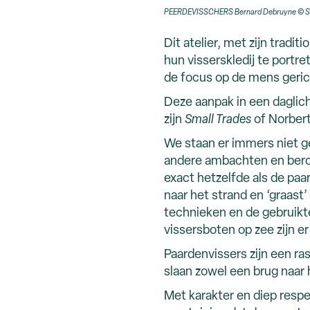
PEERDEVISSCHERS Bernard Debruyne © St
Dit atelier, met zijn tradi
hun visserskledij te portr
de focus op de mens gerich
Deze aanpak in een daglicht
zijn
Small Trades
of Norbert
We staan er immers niet gen
andere ambachten en beroe
exact hetzelfde als de paar
naar het strand en ‘graast’
technieken en de gebruikte
vissersboten op zee zijn 
Paardenvissers zijn een ra
slaan zowel een brug naar 
Met karakter en diep respe