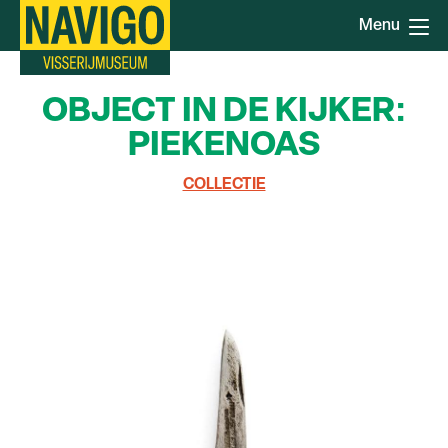
Overslaan
Menu
en
naar
de
OBJECT IN DE KIJKER:
inhoud
gaan
PIEKENOAS
COLLECTIE