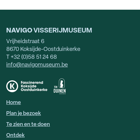
NAVIGO
VISSERIJMUSEUM
Vrijheidstraat 6
8670 Koksijde-Oostduinkerke
T +32 (0)58 51 24 68
info@navigomuseum.be
Home
HOOFDNAVIGATIE
Plan je bezoek
Te zien en te doen
Ontdek