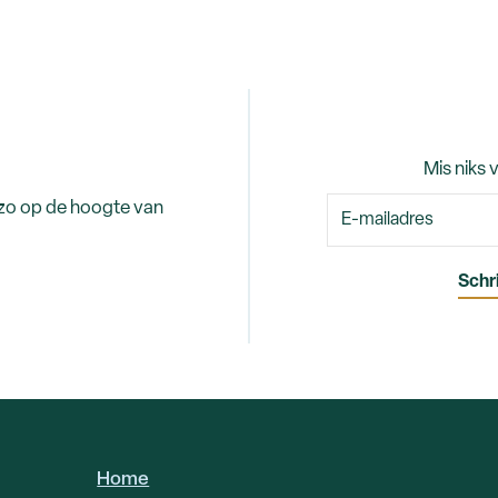
Mis niks 
 zo op de hoogte van
Home
HOOFDNAVIGATIE