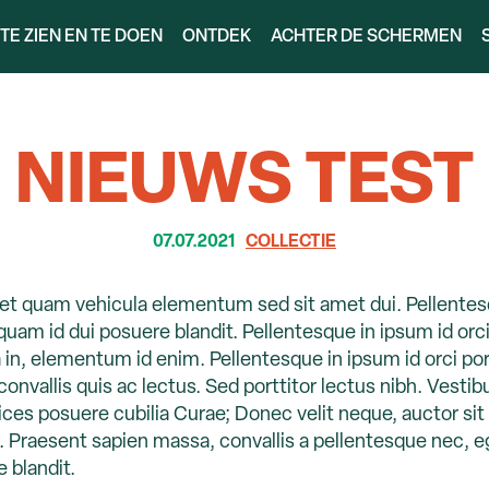
TE ZIEN EN TE DOEN
ONTDEK
ACHTER DE SCHERMEN
NIEUWS TEST
07.07.2021
COLLECTIE
et quam vehicula elementum sed sit amet dui. Pellentesq
 quam id dui posuere blandit. Pellentesque in ipsum id orc
nia in, elementum id enim. Pellentesque in ipsum id orci p
convallis quis ac lectus. Sed porttitor lectus nibh. Vesti
rices posuere cubilia Curae; Donec velit neque, auctor si
a. Praesent sapien massa, convallis a pellentesque nec, e
 blandit.