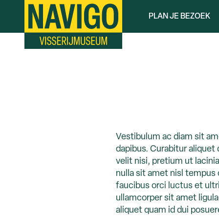
Overslaan
PLAN JE BEZOEK
en
naar
de
inhoud
gaan
Vestibulum ac diam sit am
dapibus. Curabitur aliquet
velit nisi, pretium ut laci
nulla sit amet nisl tempus 
faucibus orci luctus et ult
ullamcorper sit amet ligul
aliquet quam id dui posuere