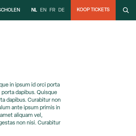
KOOP TICKETS
NL
EN
FR
DE
SCHOLEN
ue in ipsum id orci porta
i porta dapibus. Quisque
orta dapibus. Curabitur non
bulum ante ipsum primis in
t amet aliquam vel,
gestas non nisi. Curabitur