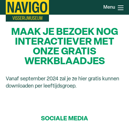
Overslaan
Menu
en
naar
de
MAAK JE BEZOEK NOG
inhoud
gaan
INTERACTIEVER MET
ONZE GRATIS
WERKBLAADJES
Vanaf september 2024 zal je ze hier gratis kunnen
downloaden per leeftijdsgroep.
SOCIALE MEDIA