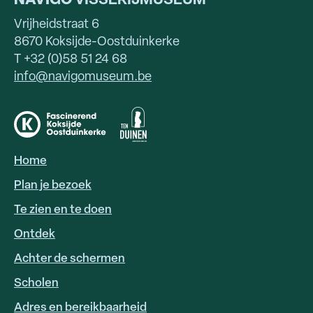
NAVIGO
VISSERIJMUSEUM
Vrijheidstraat 6
8670 Koksijde-Oostduinkerke
T +32 (0)58 51 24 68
info@navigomuseum.be
Home
HOOFDNAVIGATIE
Plan je bezoek
Te zien en te doen
Ontdek
Achter de schermen
Scholen
Adres en bereikbaarheid
FOOTER