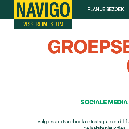
Overslaan
PLAN JE BEZOEK
en
naar
de
inhoud
gaan
GROEPS
SOCIALE MEDIA
Volg ons op Facebook en Instagram en blijf
de laatste nieuwtjes