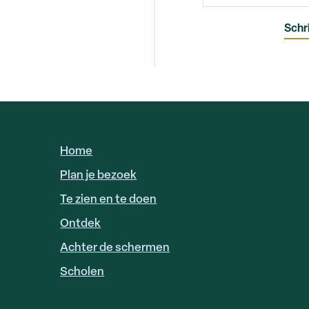
Home
HOOFDNAVIGATIE
Plan je bezoek
Te zien en te doen
Ontdek
Achter de schermen
Scholen