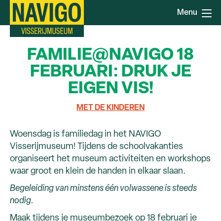
Overslaan
Menu
en
naar
de
FAMILIE@NAVIGO 18
inhoud
gaan
FEBRUARI: DRUK JE
EIGEN VIS!
MET DE KINDEREN
Woensdag is familiedag in het NAVIGO
Visserijmuseum! Tijdens de schoolvakanties
organiseert het museum activiteiten en workshops
waar groot en klein de handen in elkaar slaan.
Begeleiding van minstens één volwassene is steeds
nodig.
Maak tijdens je museumbezoek op 18 februari je