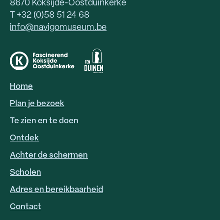
8670 Koksijde-Oostduinkerke
T +32 (0)58 51 24 68
info@navigomuseum.be
Home
HOOFDNAVIGATIE
Plan je bezoek
Te zien en te doen
Ontdek
Achter de schermen
Scholen
Adres en bereikbaarheid
FOOTER
LINKS
Contact