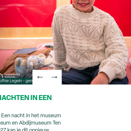
ofhie Legein - gemeente Koksijde
NACHTEN IN EEN
ar Een nacht in het museum
useum en Abdijmuseum Ten
27 kan je dit opnieuw