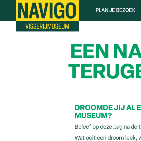
Overslaan
PLAN JE BEZOEK
en
naar
de
inhoud
gaan
EEN NA
TERUGB
DROOMDE JIJ AL E
MUSEUM?
Beleef op deze pagina de t
Wat ooit een droom leek, w