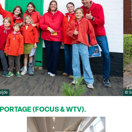
ijde
© S
EPORTAGE (FOCUS & WTV).