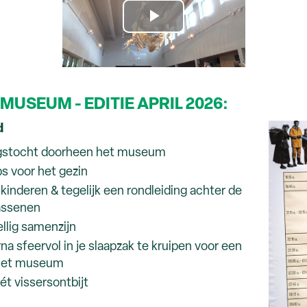
MUSEUM - EDITIE APRIL 2026:
d
ngstocht doorheen het museum
s voor het gezin
inderen & tegelijk een rondleiding achter de
assenen
llig samenzijn
a sfeervol in je slaapzak te kruipen voor een
 het museum
ét vissersontbijt