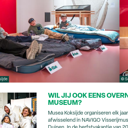
ijde
© S
WIL JIJ OOK EENS OVER
MUSEUM?
Musea Koksijde organiseren elk ja
afwisselend in NAVIGO Visserijm
Duinen. In de herfstvakantie van 20