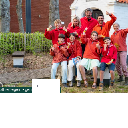
ofhie Legein - gemeente Koksijde