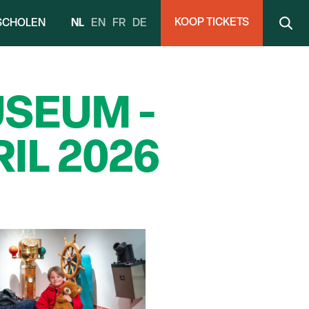
KOOP TICKETS
NL
EN
FR
DE
SCHOLEN
USEUM -
IL 2026