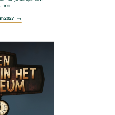
uinen.
um 2027