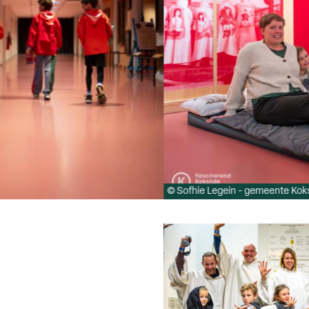
© Sofhie Legein - gemeente Koks