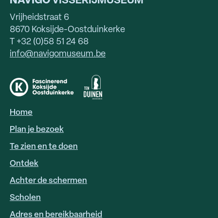
NAVIGO
VISSERIJMUSEUM
Vrijheidstraat 6
8670 Koksijde-Oostduinkerke
T +32 (0)58 51 24 68
info@navigomuseum.be
Home
HOOFDNAVIGATIE
Plan je bezoek
Te zien en te doen
Ontdek
Achter de schermen
Scholen
Adres en bereikbaarheid
FOOTER