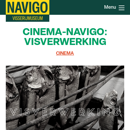
Overslaan
Menu
en
naar
de
CINEMA-NAVIGO:
inhoud
gaan
VISVERWERKING
CINEMA