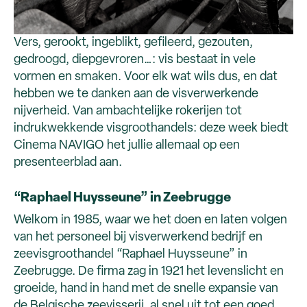
Vers, gerookt, ingeblikt, gefileerd, gezouten,
gedroogd, diepgevroren…: vis bestaat in vele
vormen en smaken. Voor elk wat wils dus, en dat
hebben we te danken aan de visverwerkende
nijverheid. Van ambachtelijke rokerijen tot
indrukwekkende visgroothandels: deze week biedt
Cinema NAVIGO het jullie allemaal op een
presenteerblad aan.
“Raphael Huysseune” in Zeebrugge
Welkom in 1985, waar we het doen en laten volgen
van het personeel bij visverwerkend bedrijf en
zeevisgroothandel “Raphael Huysseune” in
Zeebrugge. De firma zag in 1921 het levenslicht en
groeide, hand in hand met de snelle expansie van
de Belgische zeevisserij, al snel uit tot een goed