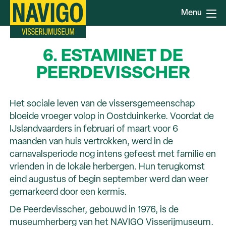
Overslaan
Menu
en
naar
de
6. ESTAMINET DE
inhoud
gaan
PEERDEVISSCHER
Het sociale leven van de vissersgemeenschap
bloeide vroeger volop in Oostduinkerke. Voordat de
IJslandvaarders in februari of maart voor 6
maanden van huis vertrokken, werd in de
carnavalsperiode nog intens gefeest met familie en
vrienden in de lokale herbergen. Hun terugkomst
eind augustus of begin september werd dan weer
gemarkeerd door een kermis.
De Peerdevisscher, gebouwd in 1976, is de
museumherberg van het NAVIGO Visserijmuseum.