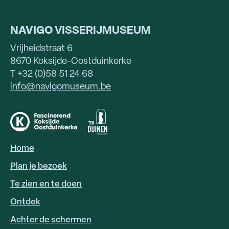
NAVIGO
VISSERIJMUSEUM
Vrijheidstraat 6
8670 Koksijde-Oostduinkerke
T +32 (0)58 51 24 68
info@navigomuseum.be
Home
HOOFDNAVIGATIE
Plan je bezoek
Te zien en te doen
Ontdek
Achter de schermen