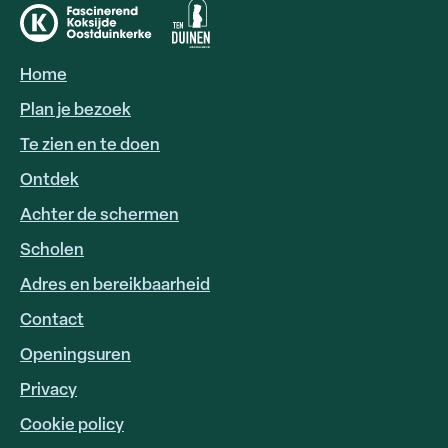
Home
HOOFDNAVIGATIE
Plan je bezoek
Te zien en te doen
Ontdek
Achter de schermen
Scholen
Adres en bereikbaarheid
FOOTER
LINKS
Contact
Openingsuren
Privacy
Cookie policy