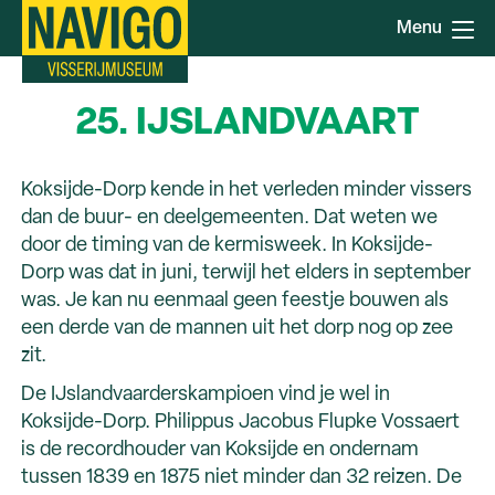
Overslaan
Menu
en
naar
de
25. IJSLANDVAART
inhoud
gaan
Koksijde-Dorp kende in het verleden minder vissers
dan de buur- en deelgemeenten. Dat weten we
door de timing van de kermisweek. In Koksijde-
Dorp was dat in juni, terwijl het elders in september
was. Je kan nu eenmaal geen feestje bouwen als
een derde van de mannen uit het dorp nog op zee
zit.
De IJslandvaarderskampioen vind je wel in
Koksijde-Dorp. Philippus Jacobus Flupke Vossaert
is de recordhouder van Koksijde en ondernam
tussen 1839 en 1875 niet minder dan 32 reizen. De