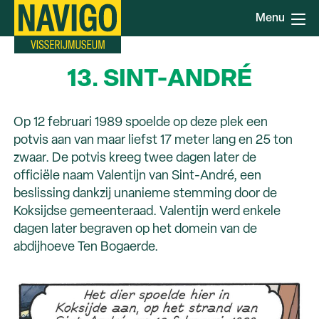
Overslaan
Menu
en
naar
de
13. SINT-ANDRÉ
inhoud
gaan
Op 12 februari 1989 spoelde op deze plek een
potvis aan van maar liefst 17 meter lang en 25 ton
zwaar. De potvis kreeg twee dagen later de
officiële naam Valentijn van Sint-André, een
beslissing dankzij unanieme stemming door de
Koksijdse gemeenteraad. Valentijn werd enkele
dagen later begraven op het domein van de
abdijhoeve Ten Bogaerde.