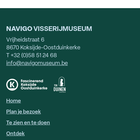
NAVIGO
VISSERIJMUSEUM
Vrijheidstraat 6
8670 Koksijde-Oostduinkerke
T +32 (0)58 51 24 68
info@navigomuseum.be
Home
HOOFDNAVIGATIE
Plan je bezoek
Te zien en te doen
Ontdek