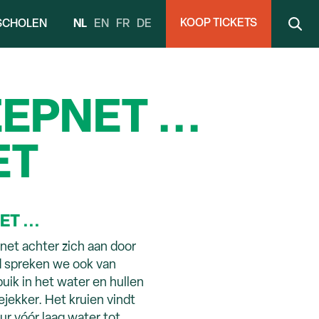
KOOP TICKETS
NL
EN
FR
DE
SCHOLEN
EPNET ...
ET
T ...
net achter zich aan door
d spreken we ook van
uik in het water en hullen
ejekker. Het kruien vindt
ur vóór laag water tot