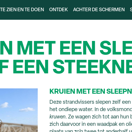
TE ZIEN EN TE DOEN
ONTDEK
ACHTER DE SCHERMEN
EN MET EEN SLE
F EEN STEEKN
KRUIEN MET EEN SLEEPNE
Deze strandvissers slepen zelf een 
het ondiepe water. In de volksmon
kruwen
. Ze wagen zich tot aan hun b
zich daarvoor in een waadpak en oli
plaats van zo’n twee tot anderhalf u