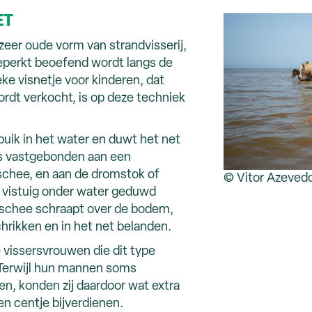
ET
 zeer oude vorm van strandvisserij,
eperkt beoefend wordt langs de
eke visnetje voor kinderen, dat
rdt verkocht, is op deze techniek
 buik in het water en duwt het net
f is vastgebonden aan een
 schee, en aan de dromstok of
© Vitor Azeved
 vistuig onder water geduwd
 schee schraapt over de bodem,
hrikken en in het net belanden.
 vissersvrouwen die dit type
. Terwijl hun mannen soms
n, konden zij daardoor wat extra
en centje bijverdienen.