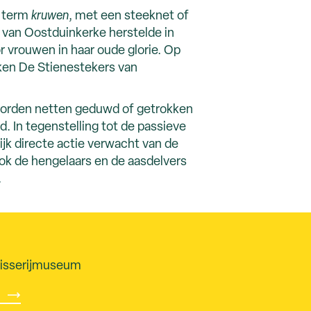
e term
kruwen
, met een steeknet of
van Oostduinkerke herstelde in
r vrouwen in haar oude glorie. Op
kken De Stienestekers van
j worden netten geduwd of getrokken
d. In tegenstelling tot de passieve
lijk directe actie verwacht van de
Ook de hengelaars en de aasdelvers
.
isserijmuseum