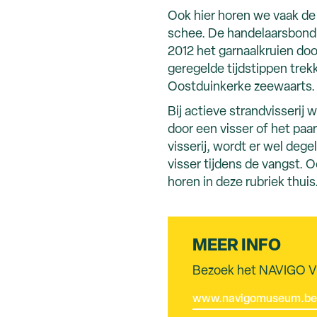
Ook hier horen we vaak d
schee. De handelaarsbond 
2012 het garnaalkruien doo
geregelde tijdstippen tre
Oostduinkerke zeewaarts.
Bij actieve strandvisseri
door een visser of het paar
visserij, wordt er wel dege
visser tijdens de vangst. 
horen in deze rubriek thuis
MEER INFO
Bezoek het NAVIGO V
www.navigomuseum.be