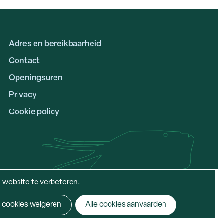
Adres en bereikbaarheid
FOOTER
LINKS
Contact
Openingsuren
Privacy
Cookie policy
e website te verbeteren.
e cookies weigeren
Alle cookies aanvaarden