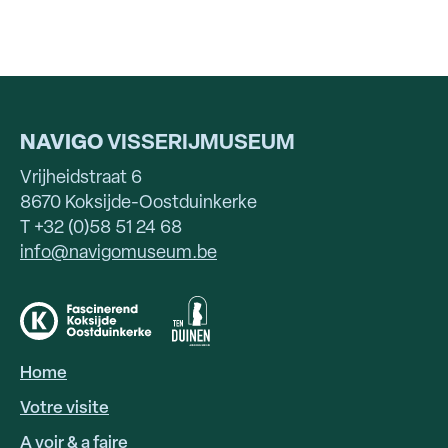
NAVIGO
VISSERIJMUSEUM
Vrijheidstraat 6
8670 Koksijde-Oostduinkerke
T +32 (0)58 51 24 68
info@navigomuseum.be
Home
HOOFDNAVIGATIE
FR
Votre visite
A voir & a faire