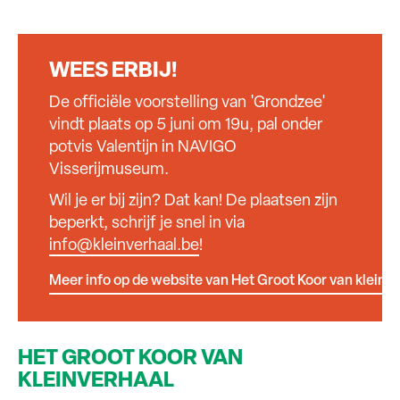
WEES ERBIJ!
De officiële voorstelling van 'Grondzee'
vindt plaats op 5 juni om 19u, pal onder
potvis Valentijn in NAVIGO
Visserijmuseum.
Wil je er bij zijn? Dat kan! De plaatsen zijn
beperkt, schrijf je snel in via
info@kleinverhaal.be
!
Meer info op de website van Het Groot Koor van kleinV
HET GROOT KOOR VAN
KLEINVERHAAL