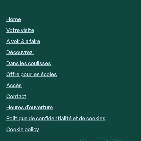
Home
HOOFDNAVIGATIE
FR
Votre visite
A voir & a faire
Découvrez!
Dans les coulisses
Offre pour les écoles
Accès
FOOTER
LINKS
Contact
Heures d'ouverture
Politique de confidentialité et de cookies
Cookie policy