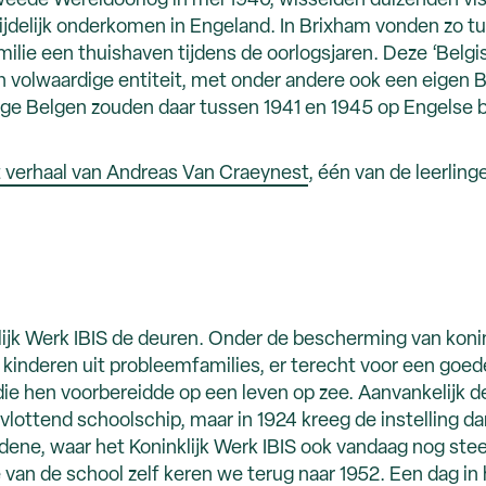
Tweede Wereldoorlog in mei 1940, wisselden duizenden 
ijdelijk onderkomen in Engeland. In Brixham vonden zo t
ilie een thuishaven tijdens de oorlogsjaren. Deze ‘Belgis
n volwaardige entiteit, met onder andere ook een eigen B
ge Belgen zouden daar tussen 1941 en 1945 op Engels
 verhaal van Andreas Van Craeynest
, één van de leerlin
lijk Werk IBIS de deuren. Onder de bescherming van koni
 kinderen uit probleemfamilies, er terecht voor een goe
die hen voorbereidde op een leven op zee. Aanvankelijk 
 vlottend schoolschip, maar in 1924 kreeg de instelling
edene, waar het Koninklijk Werk IBIS ook vandaag nog stee
ie van de school zelf keren we terug naar 1952. Een dag in