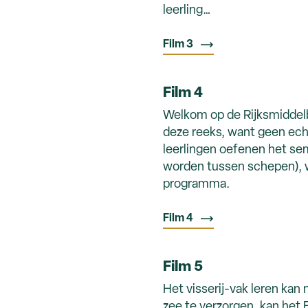
leerling…
Film 3
Film 4
Welkom op de Rijksmiddelb
deze reeks, want geen ech
leerlingen oefenen het se
worden tussen schepen), w
programma.
Film 4
Film 5
Het visserij-vak leren kan
zee te verzorgen, kan het