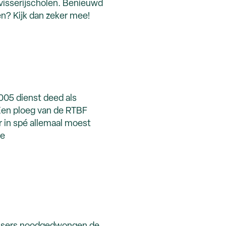
 visserijscholen. Benieuwd
en? Kijk dan zeker mee!
2005 dienst deed als
. Een ploeg van de RTBF
r in spé allemaal moest
le