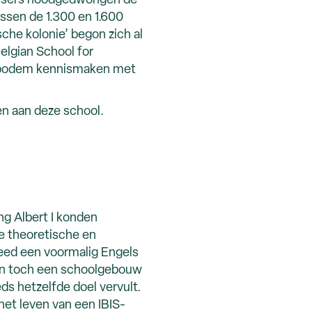
vissers noodgedwongen de
ussen de 1.300 en 1.600
che kolonie’ begon zich al
elgian School for
e bodem kennismaken met
gen aan deze school.
ng Albert I konden
de theoretische en
deed een voormalig Engels
 dan toch een schoolgebouw
ds hetzelfde doel vervult.
 het leven van een IBIS-