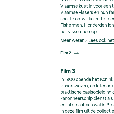
Na het uitbreken van de 
Vlaamse kust in voor een t
Vlaamse vissers en hun fam
snel te ontwikkelen tot ee
Fishermen. Honderden jon
het vissersberoep.
Meer weten?
Lees ook het
Film 2
Film 3
In 1906 opende het Konink
visserswezen, en later ook
praktische basisopleiding 
kanonneerschip dienst als
en internaat aan wal in Br
In deze film uit de collect