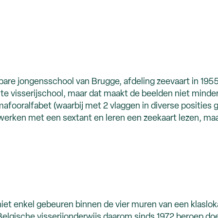
are jongensschool van Brugge, afdeling zeevaart in 1955
te visserijschool, maar dat maakt de beelden niet minde
mafooralfabet (waarbij met 2 vlaggen in diverse positi
erken met een sextant en leren een zeekaart lezen, maar
 niet enkel gebeuren binnen de vier muren van een klaslo
 Belgische visserijonderwijs daarom sinds 1972 beroep do