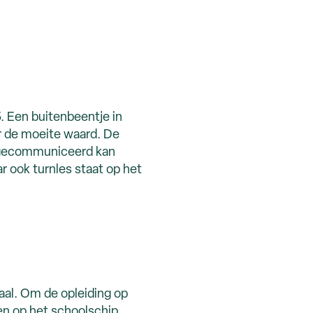
. Een buitenbeentje in
r de moeite waard. De
es gecommuniceerd kan
 ook turnles staat op het
kaal. Om de opleiding op
en op het schoolschip