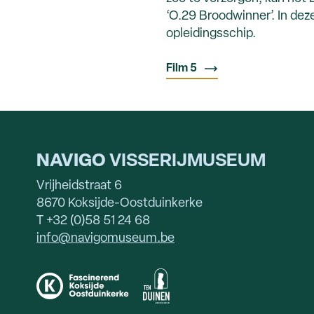
‘O.29 Broodwinner’. In dez
opleidingsschip.
Film 5
NAVIGO
VISSERIJMUSEUM
Vrijheidstraat 6
8670 Koksijde-Oostduinkerke
T +32 (0)58 51 24 68
info@navigomuseum.be