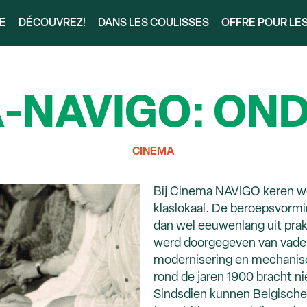
RE
DÉCOUVREZ!
DANS LES COULISSES
OFFRE POUR LE
-NAVIGO: ON
CINEMA
Bij Cinema NAVIGO keren we 
klaslokaal. De beroepsvormi
dan wel eeuwenlang uit prak
werd doorgegeven van vader
modernisering en mechanise
rond de jaren 1900 bracht n
Sindsdien kunnen Belgische 