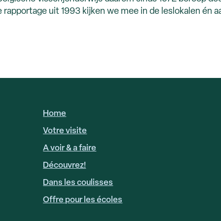
e rapportage uit 1993 kijken we mee in de leslokalen én a
Home
HOOFDNAVIGATIE
FR
Votre visite
A voir & a faire
Découvrez!
Dans les coulisses
Offre pour les écoles