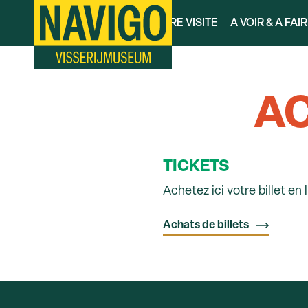
Aller
VOTRE VISITE
A VOIR & A FAI
au
contenu
principal
AC
TICKETS
Achetez ici votre billet en 
Achats de billets