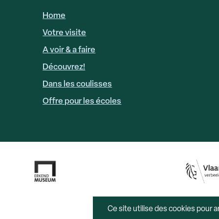
Home
HOOFDNAVIGATIE
FR
Votre visite
A voir & a faire
Découvrez!
Dans les coulisses
Offre pour les écoles
Ce site utilise des cookies pour am