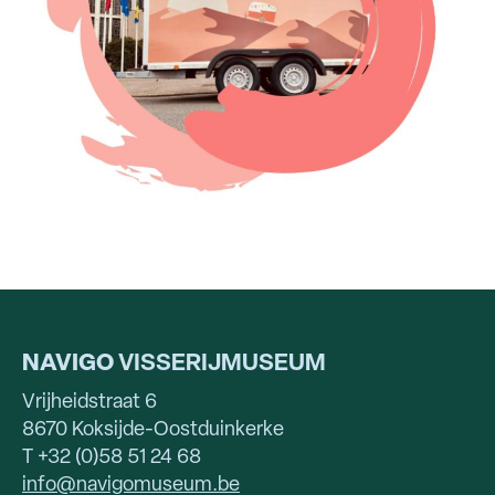
NAVIGO
VISSERIJMUSEUM
Vrijheidstraat 6
8670 Koksijde-Oostduinkerke
T +32 (0)58 51 24 68
info@navigomuseum.be