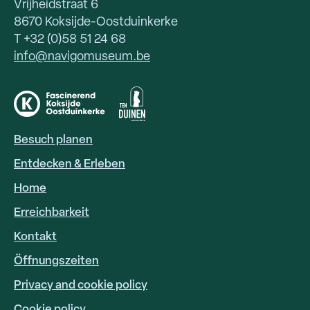
Vrijheidstraat 6
8670 Koksijde-Oostduinkerke
T +32 (0)58 51 24 68
info@navigomuseum.be
Besuch planen
HOOFDNAVIGATIE
DE
Entdecken & Erleben
Home
Erreichbarkeit
FOOTER
LINKS
Kontakt
Öffnungszeiten
Privacy and cookie policy
Cookie policy