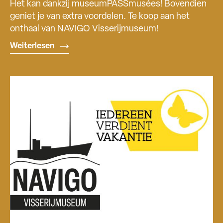
Het kan dankzij museumPASSmusées! Bovendien
geniet je van extra voordelen. Te koop aan het
onthaal van NAVIGO Visserijmuseum!
Weiterlesen