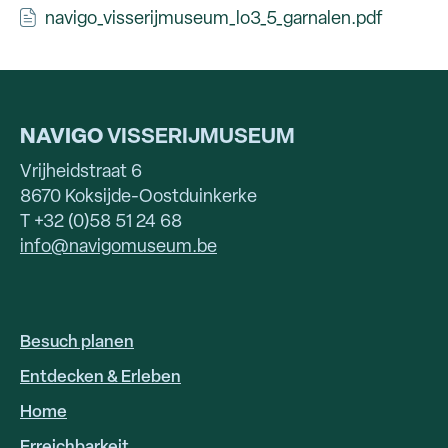
navigo_visserijmuseum_lo3_5_garnalen.pdf
NAVIGO
VISSERIJMUSEUM
Vrijheidstraat 6
8670 Koksijde-Oostduinkerke
T +32 (0)58 51 24 68
info@navigomuseum.be
Besuch planen
HOOFDNAVIGATIE
DE
Entdecken & Erleben
Home
Erreichbarkeit